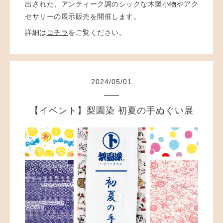
出された、アンティーク調のシックな木製小物やアク
セサリーの展示販売を開催します。
詳細は
コチラ
をご覧ください。
2024
/
05
/
01
【イベント】梨園染 初夏の手ぬぐい展