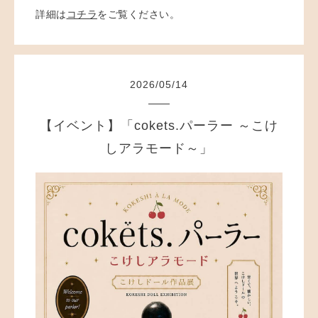
詳細は
コチラ
をご覧ください。
2026
/
05
/
14
【イベント】「cokets.パーラー ～こけ
しアラモード～」