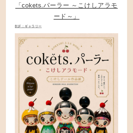
「cokets.パーラー ～こけしアラモ
ード～」
B1F：ギャラリー