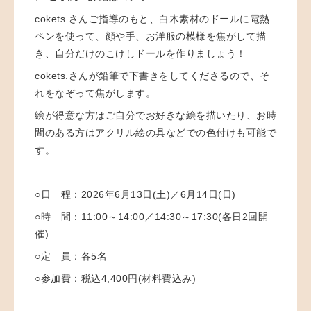
cokets.さんご指導のもと、
白木素材のドールに電熱
ペンを使って、顔や手、お洋服の模様を焦がして描
き、自分だけのこけしドールを作りましょう！
cokets.さんが鉛筆で下書きをしてくださるので、そ
れをなぞって焦がします。
絵が得意な方はご自分でお好きな絵を描いたり、
お時
間のある方はアクリル絵の具などでの色付けも可能で
す。
○日 程：
2026年6月13日(土)／6月14日(日)
○時 間：
11:00～14:00／14:30～17:30(各日2回開
催)
○定 員：
各5名
○参加費：
税込4,400円
(材料費込み)