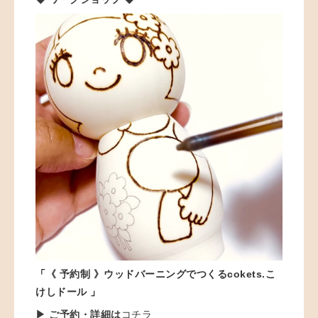
「
《 予約制 》
ウッドバーニングでつくるcokets.こ
けしドール
」
▶ ご予約・詳細は
コチラ