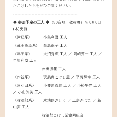
たこけしたちをぜひご覧ください。
---------------------------------------------
◆ 参加予定の工人 ◆
（50音順、敬称略）※ 8月8日
(木)更新
《津軽系》 小島利夏 工人
《蔵王高湯系》 白鳥保子 工人
《鳴子系》 大沼秀顯 工人 ／ 岡崎斉一 工人 ／
早坂利成 工人
吉田勝範 工人
《作並系》 玩愚庵こけし屋 ／ 平賀輝幸 工人
《遠刈田系》 小笠原義雄 工人 ／ 小松里佳 工人
／ 小山芳美 工人
《弥治郎系》 木地処さとう ／ 工房きぼこ ／ 新
山実 工人
弥治郎こけし業協同組合