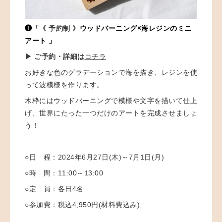
❶「
《 予約制 》
ウッドバーニング×海レジンのミニ
アート 」
▶ ご予約・詳細は
コチラ
お好きな色のグラデーションで海を描き、レジンを使
って波模様を作ります。
木枠にはウッドバーニングで模様や文字を描いて仕上
げ、世界にたった一つだけのアートを完成させましょ
う！
○日 程：
2024年6月27日(木)～7月1日(月)
○時 間：
11:00～13:00
○定 員：
各日4名
○参加費：
税込4,950円(材料費込み)