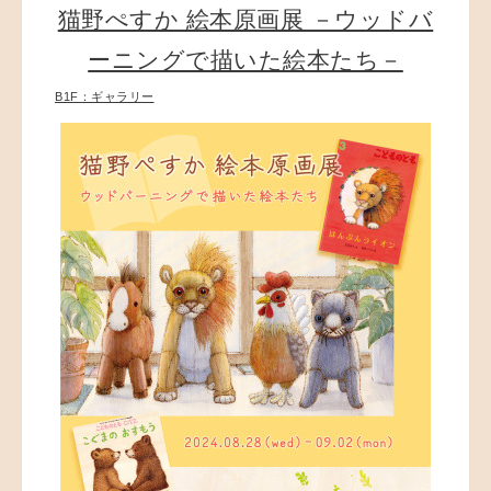
猫野ぺすか 絵本原画展 －ウッドバ
ーニングで描いた絵本たち－
B1F：ギャラリー