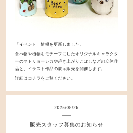
「イベント」
情報を更新しました。
食べ物や植物をモチーフにしたオリジナルキャラクタ
ーのマトリョーシカや起き上がりこぼしなどの立体作
品と、イラスト作品の
展示販売を開催します。
詳細は
コチラ
をご覧ください。
2025
/
08
/
25
販売スタッフ募集のお知らせ