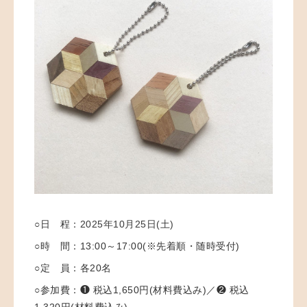
○日 程：
2025年10月25日(土)
○時 間：
13:00～17:00(※先着順・随時受付)
○定 員：各20
名
○参加費：❶
税込1,650円(材料費込み)／
❷
税込