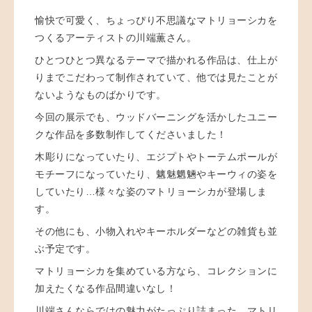
愉快で可愛く、ちょっぴり不思議なマトリョーシカを
つくる
アーティストの川端薫さん。
ひとつひとつ異なるテーマで描かれる作品は、仕上が
りまでこだわって制作されていて、他では見たことが
ないようなものばかりです。
今回の展示でも、ウッドバーニングを活かしたユニー
クな作品を多数制作してくださいました！
木彫りになっていたり、エジプトやトーテムポールが
モチーフになっていたり、魑魅魍魎やキーウィの姿を
していたり…様々な姿の
マトリョーシカが登場しま
す。
その他にも、小物入れやキーホルダーなどの雑貨も
並
ぶ予定です。
マトリョーシカを集めている方なら、コレクションに
加えたくなる作品間違いなし！
川端さんならではの魅力がたっぷり詰まった、マトリ