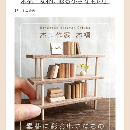
木福「素朴に彩る小さなもの」
1F：ミニ企画