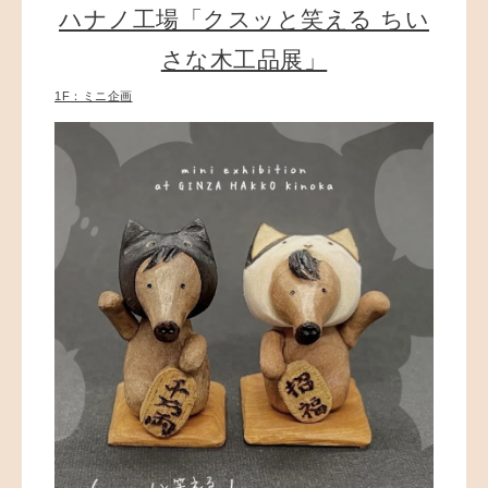
ハナノ工場「クスッと笑える ちい
さな木工品展」
1F：ミニ企画