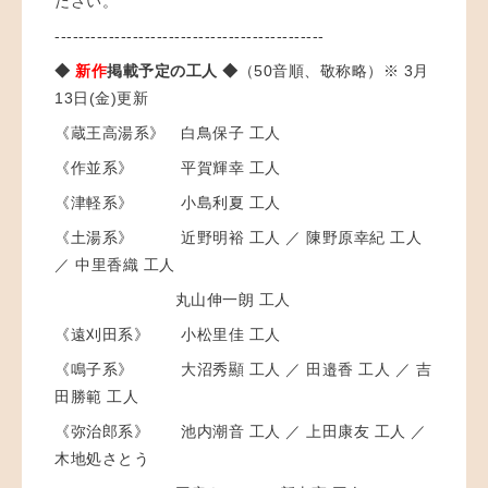
ださい。
---------------------------------------------
◆
新作
掲載予定の工人 ◆
（50音順、敬称略）※ 3月
13日(金)更新
《蔵王高湯系》 白鳥保子 工人
《作並系》 平賀輝幸 工人
《津軽系》 小島利夏 工人
《土湯系》 近野明裕 工人 ／ 陳野原幸紀 工人
／ 中里香織 工人
丸山伸一朗 工人
《遠刈田系》 小松里佳 工人
《鳴子系》 大沼秀顯 工人 ／ 田邉香 工人 ／
吉
田勝範 工人
《弥治郎系》 池内潮音 工人 ／ 上田康友 工人 ／
木地処さとう