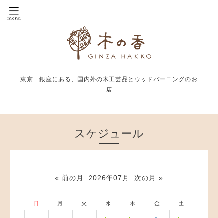
東京・銀座にある、国内外の木工芸品とウッドバーニングのお
店
スケジュール
« 前の月
2026年07月
次の月 »
日
月
火
水
木
金
土